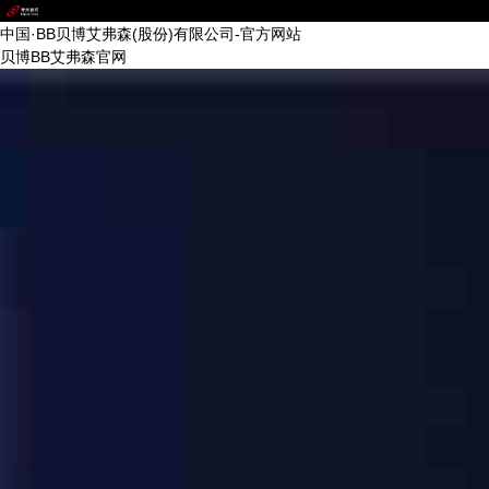
中国·BB贝博艾弗森(股份)有限公司-官方网站
中国·BB贝博艾弗森(股份)有限公司-官方网站
贝博BB艾弗森官网