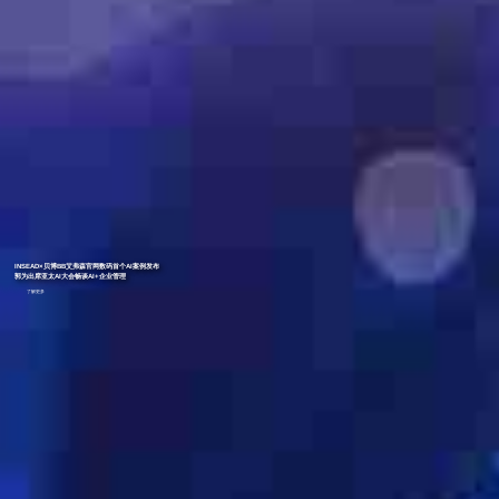
INSEAD×贝博BB艾弗森官网数码首个AI案例发布
郭为出席亚太AI大会畅谈AI+企业管理
了解更多