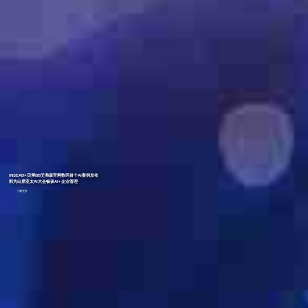
INSEAD×贝博BB艾弗森官网数码首个AI案例发布
郭为出席亚太AI大会畅谈AI+企业管理
了解更多