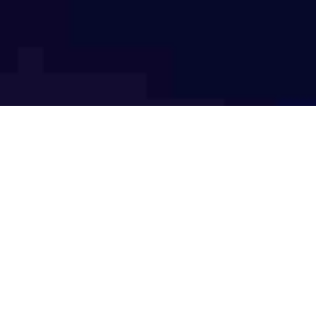
186
43
位
位
《财富》中国500强
《财富》最受赞赏中国公司
29
80
位
位
《福布斯》中国数字经济100强
中国民营企业500强
26
300
位
+
数实融合企业TOP100
技术生态伙伴