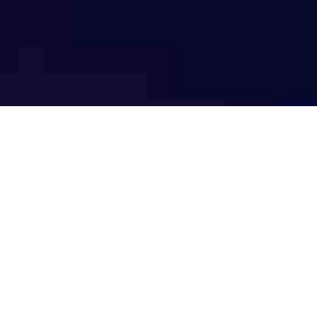
186
43
位
位
《财富》中国500强
《财富》最受赞赏中国公司
29
80
位
位
《福布斯》中国数字经济100强
中国民营企业500强
26
300
位
+
数实融合企业TOP100
技术生态伙伴