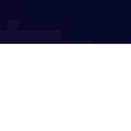
186
43
位
位
《财富》中国500强
《财富》最受赞赏中国公司
29
80
位
位
《福布斯》中国数字经济100强
中国民营企业500强
26
300
位
+
数实融合企业TOP100
技术生态伙伴