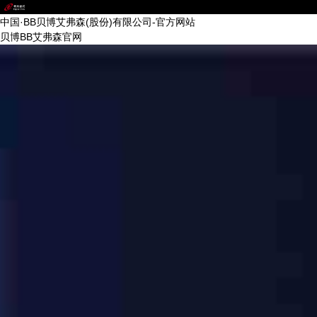
中国·BB贝博艾弗森(股份)有限公司-官方网站
中国·BB贝博艾弗森(股份)有限公司-官方网站
贝博BB艾弗森官网